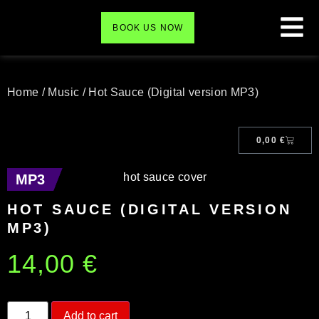
BOOK US NOW
Home
/
Music
/ Hot Sauce (Digital version MP3)
0,00
€
MP3
MP3
HOT SAUCE (DIGITAL VERSION
MP3)
14,00
€
Add to cart